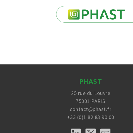
PHAST
25 rue du Louvre
75001 PARIS
contact@phast.fr
+33 (0)1 82 83 90 00