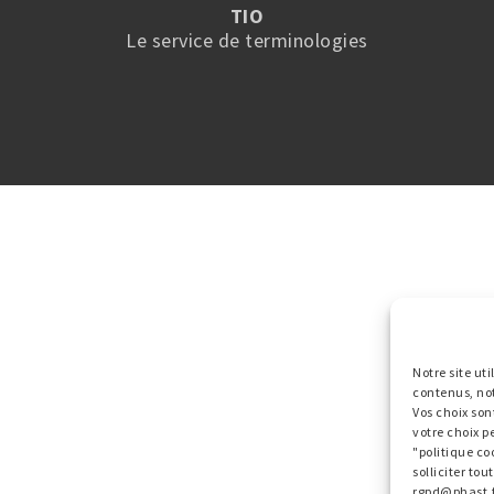
TIO
Le service de terminologies
Notre site ut
contenus, no
Vos choix son
votre choix p
"politique co
solliciter to
rgpd@phast.f