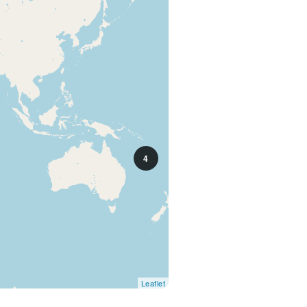
4
Leaflet