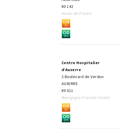
80 142
Hauts-de-France
Centre Hospitalier
d’Auxerre
2 Boulevard de Verdun
AUXERRE
89 011
Bourgogne-Franche-Comté