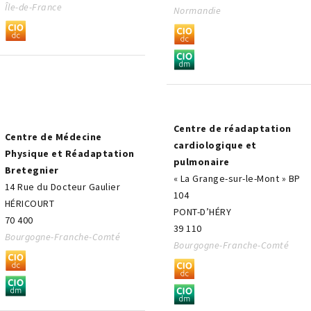
Île-de-France
Normandie
Centre de réadaptation
Centre de Médecine
cardiologique et
Physique et Réadaptation
pulmonaire
Bretegnier
« La Grange-sur-le-Mont » BP
14 Rue du Docteur Gaulier
104
HÉRICOURT
PONT-D’HÉRY
70 400
39 110
Bourgogne-Franche-Comté
Bourgogne-Franche-Comté