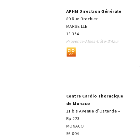
APHM Direction Générale
80 Rue Brochier
MARSEILLE
13 354
Provence-Alpes-Côte-D’Azur
Centre Cardio Thoracique
de Monaco
11 bis Avenue d’Ostende –
Bp 223
MONACO
98 004