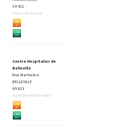
59 421
Hauts-de-France
Centre Hospitalier de
Belleville
Rue Martinière
BELLEVILLE
69 823
Auvergne-Rhône-Alpes