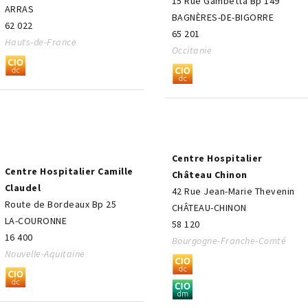
15 Rue Gambetta Bp 149
ARRAS
BAGNÈRES-DE-BIGORRE
62 022
65 201
Hauts-de-France
Occitanie
Centre Hospitalier
Centre Hospitalier Camille
Château Chinon
Claudel
42 Rue Jean-Marie Thevenin
Route de Bordeaux Bp 25
CHÂTEAU-CHINON
LA-COURONNE
58 120
16 400
Bourgogne-Franche-Comté
Nouvelle-Aquitaine