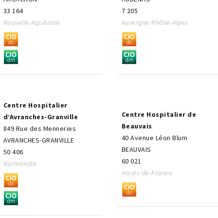
33 164
7 205
Nouvelle-Aquitaine
Auvergne-Rhône-Alpes
Centre Hospitalier
Centre Hospitalier de
d’Avranches-Granville
Beauvais
849 Rue des Menneries
40 Avenue Léon Blum
AVRANCHES-GRANVILLE
BEAUVAIS
50 406
60 021
Normandie
Hauts-de-France