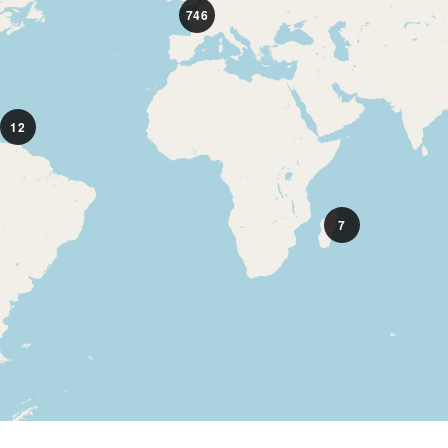
746
12
7