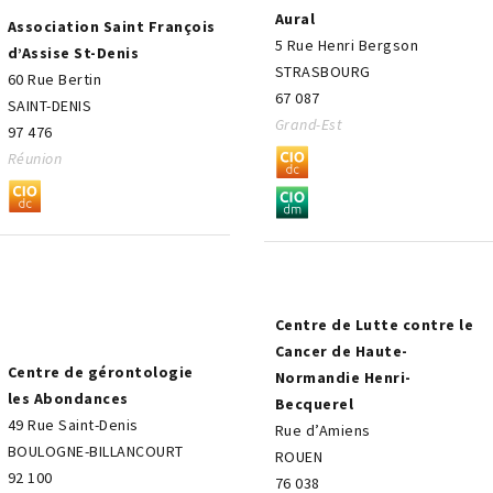
Aural
Association Saint François
5 Rue Henri Bergson
d’Assise St-Denis
STRASBOURG
60 Rue Bertin
67 087
SAINT-DENIS
Grand-Est
97 476
Réunion
Centre de Lutte contre le
Cancer de Haute-
Centre de gérontologie
Normandie Henri-
les Abondances
Becquerel
49 Rue Saint-Denis
Rue d’Amiens
BOULOGNE-BILLANCOURT
ROUEN
92 100
76 038