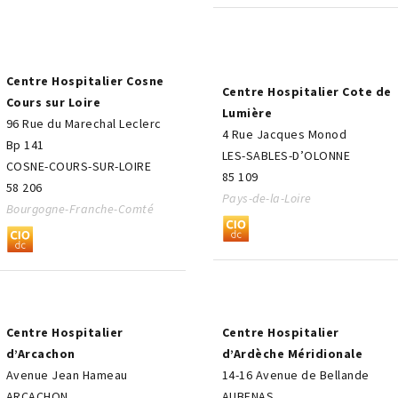
Centre Hospitalier Cosne
Centre Hospitalier Cote de
Cours sur Loire
Lumière
96 Rue du Marechal Leclerc
4 Rue Jacques Monod
Bp 141
LES-SABLES-D’OLONNE
COSNE-COURS-SUR-LOIRE
85 109
58 206
Pays-de-la-Loire
Bourgogne-Franche-Comté
Centre Hospitalier
Centre Hospitalier
d’Arcachon
d’Ardèche Méridionale
Avenue Jean Hameau
14-16 Avenue de Bellande
ARCACHON
AUBENAS