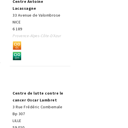
Centre Antoine
Lacassagne
33 Avenue de Valombrose
NICE
6 189
Provence-Alpes-Côte-D’Azur
Centre de lutte contre le
cancer Oscar Lambret
3 Rue Frédéric Combemale
Bp 307
LILLE
59 020