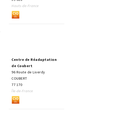
Hauts-de-France
Centre de Réadaptation
de Coubert
96 Route de Liverdy
COUBERT
77 170
Île-de-France