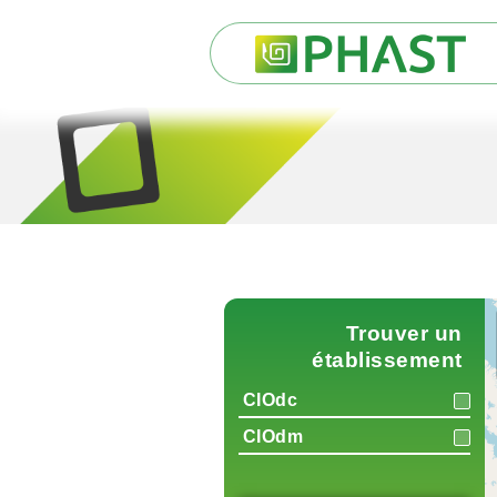
Trouver un
établissement
CIOdc
CIOdm