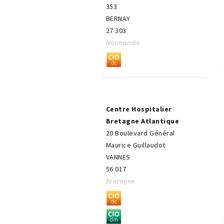
353
BERNAY
27 303
Normandie
Centre Hospitalier
Bretagne Atlantique
20 Boulevard Général
Maurice Guillaudot
VANNES
56 017
Bretagne