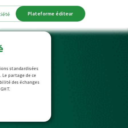
Plateforme éditeur
ciété
é
tions standardisées
. Le partage de ce
abilité des échanges
u GHT.