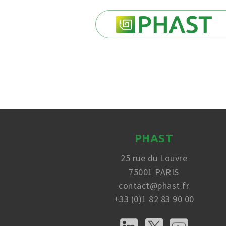
PHAST
25 rue du Louvre
75001 PARIS
contact@phast.fr
+33 (0)1 82 83 90 00