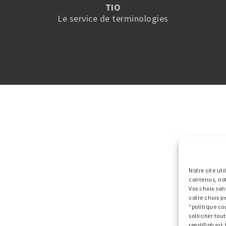
TIO
Le service de terminologies
Notre site ut
contenus, no
Vos choix son
votre choix p
"politique co
solliciter to
rgpd@phast.f