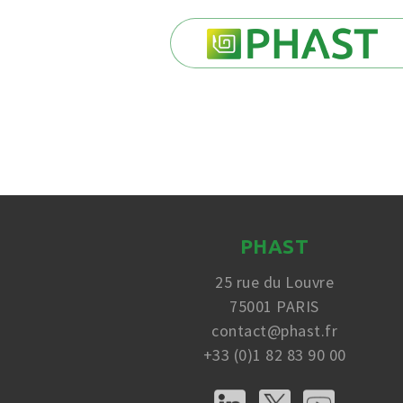
PHAST
25 rue du Louvre
75001 PARIS
contact@phast.fr
+33 (0)1 82 83 90 00