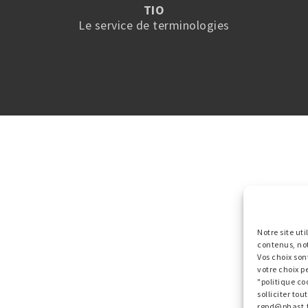
TIO
Le service de terminologies
Notre site ut
contenus, no
Vos choix son
votre choix p
"politique co
solliciter to
rgpd@phast.f