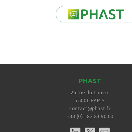
PHAST
25 rue du Louvre
75001 PARIS
contact@phast.fr
+33 (0)1 82 83 90 00