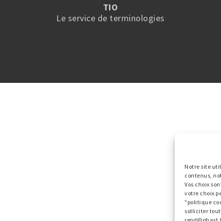
TIO
Le service de terminologies
Notre site ut
contenus, no
Vos choix son
votre choix p
"politique co
solliciter to
rgpd@phast.f