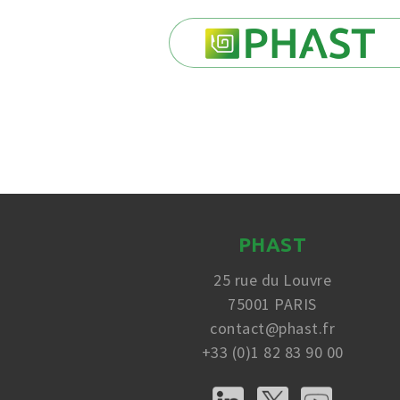
PHAST
25 rue du Louvre
75001 PARIS
contact@phast.fr
+33 (0)1 82 83 90 00