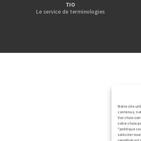
TIO
Le service de terminologies
Notre site ut
contenus, no
Vos choix son
votre choix p
"politique co
solliciter to
rgpd@phast.f