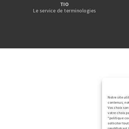
TIO
Le service de terminologies
Notre site ut
contenus, no
Vos choix son
votre choix p
"politique co
solliciter to
rgpd@phast.f