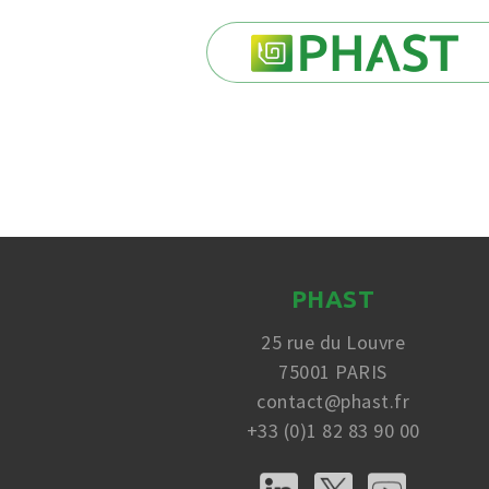
PHAST
25 rue du Louvre
75001 PARIS
contact@phast.fr
+33 (0)1 82 83 90 00