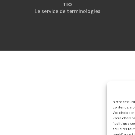
TIO
Le service de terminologies
Notre site ut
contenus, no
Vos choix son
votre choix p
"politique co
solliciter to
rgpd@phast.f