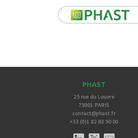
PHAST
25 rue du Louvre
75001 PARIS
contact@phast.fr
+33 (0)1 82 83 90 00