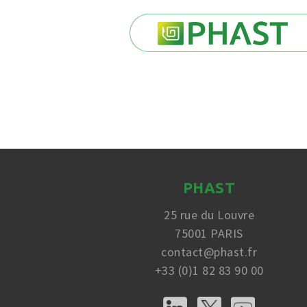
PHAST
25 rue du Louvre
75001 PARIS
contact@phast.fr
+33 (0)1 82 83 90 00