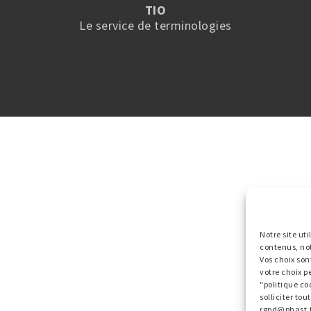
TIO
Le service de terminologies
Notre site ut
contenus, no
Vos choix son
votre choix p
"politique co
solliciter to
rgpd@phast.f