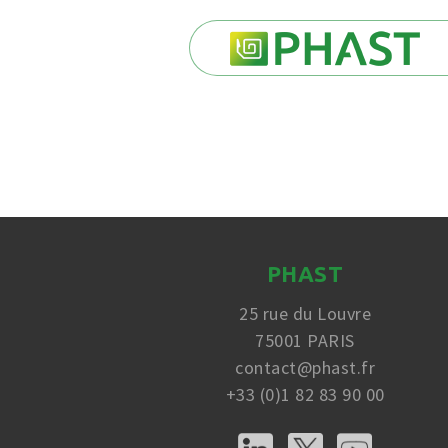
PHAST
25 rue du Louvre
75001 PARIS
contact@phast.fr
+33 (0)1 82 83 90 00