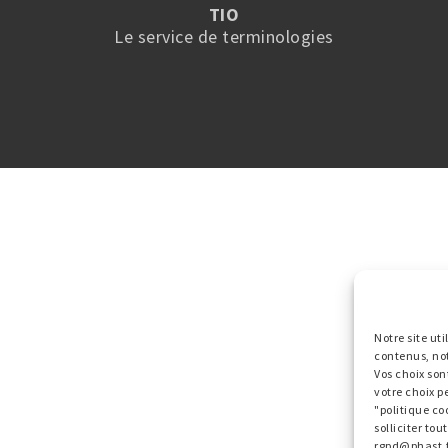
TIO
Le service de terminologies
Notre site ut
contenus, no
Vos choix son
votre choix p
"politique co
solliciter to
rgpd@phast.f