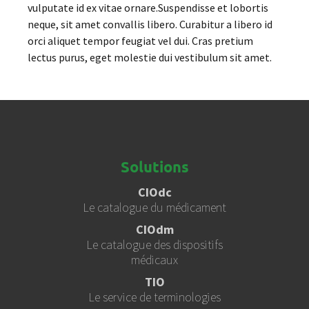
vulputate id ex vitae ornare.Suspendisse et lobortis
neque, sit amet convallis libero. Curabitur a libero id
orci aliquet tempor feugiat vel dui. Cras pretium
lectus purus, eget molestie dui vestibulum sit amet.
Solutions
CIOdc
Le catalogue du médicament
CIOdm
Le catalogue des dispositifs
médicaux
TIO
Le service de terminologies