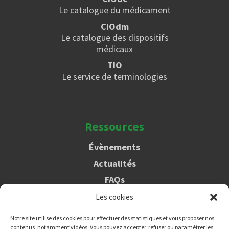
Le catalogue du médicament
CIOdm
Le catalogue des dispositifs
médicaux
TIO
Le service de terminologies
Ressources
Évènements
Actualités
FAQs
Les cookies
PHAST
Notre site utilise des cookies pour effectuer des statistiques et vous proposer nos
contenus, notamment vidéos. Vous pouvez accepter, refuser ou paramétrer les