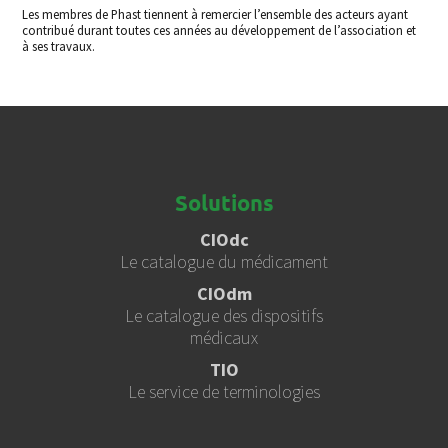
Les membres de Phast tiennent à remercier l’ensemble des acteurs ayant
contribué durant toutes ces années au développement de l’association et
à ses travaux.
Solutions
CIOdc
Le catalogue du médicament
CIOdm
Le catalogue des dispositifs
médicaux
TIO
Le service de terminologies