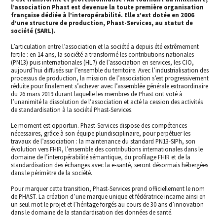
l’association Phast est devenue la toute première organisation
française dédiée à l’interopérabilité. Elle s’est dotée en 2006
d’une structure de production, Phast-Services, au statut de
société (SARL).
L’articulation entre l’association et la société a depuis été extrêmement
fertile : en 14 ans, la société a transformé les contributions nationales
(PN13) puis internationales (HL7) de l’association en services, les CIO,
aujourd’hui diffusés sur l’ensemble du territoire. Avec l’industrialisation des
processus de production, la mission de l’association s’est progressivement
réduite pour finalement s’achever avec l’assemblée générale extraordinaire
du 26 mars 2019 durant laquelle les membres de Phast ont voté à
l’unanimité la dissolution de l’association et acté la cession des activités
de standardisation à la société Phast-Services.
Le moment est opportun. Phast-Services dispose des compétences
nécessaires, grâce à son équipe pluridisciplinaire, pour perpétuer les
travaux de l’association : la maintenance du standard PN13-SIPh, son
évolution vers FHIR, l’ensemble des contributions internationales dans le
domaine de l’interopérabilité sémantique, du profilage FHIR et de la
standardisation des échanges avec la e-santé, seront désormais hébergées
dans le périmètre de la société.
Pour marquer cette transition, Phast-Services prend officiellement le nom
de PHAST. La création d’une marque unique et fédératrice incarne ainsi en
un seul mot le projet et l’héritage forgés au cours de 30 ans d’innovation
dans le domaine de la standardisation des données de santé.