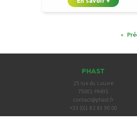
En savoir +
«
Pré
PHAST
25 rue du Louvre
75001 PARIS
contact@phast.fr
+33 (0)1 82 83 90 00