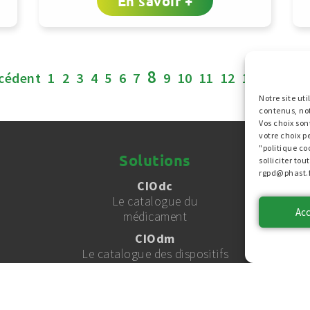
En savoir +
8
cédent
1
2
3
4
5
6
7
9
10
11
12
13
14
Sui
Notre site ut
contenus, no
Vos choix son
votre choix p
"politique co
Solutions
solliciter to
rgpd@phast.f
CIOdc
Le catalogue du
Ac
médicament
CIOdm
Le catalogue des dispositifs
médicaux
TIO
Le service de terminologies