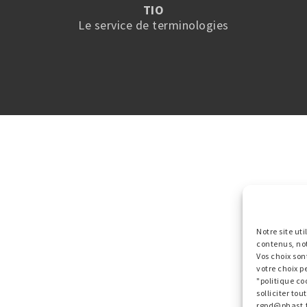
TIO
Le service de terminologies
Notre site ut
contenus, no
Vos choix son
votre choix p
"politique co
solliciter to
rgpd@phast.f