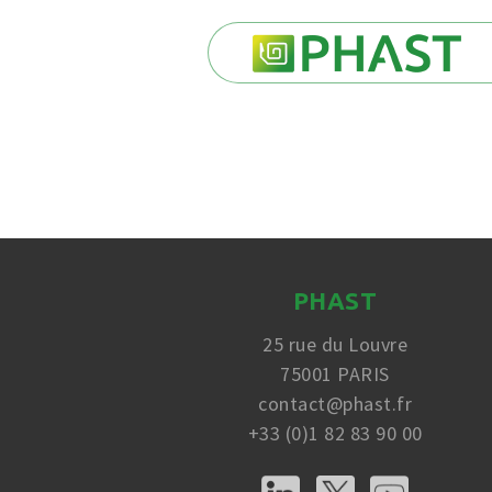
PHAST
25 rue du Louvre
75001 PARIS
contact@phast.fr
+33 (0)1 82 83 90 00