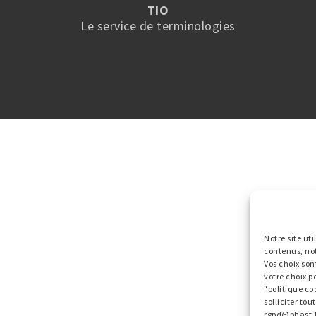
TIO
Le service de terminologies
Notre site ut
contenus, no
Vos choix son
votre choix p
"politique co
solliciter to
rgpd@phast.f