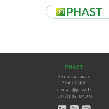
PHAST
25 rue du Louvre
75001 PARIS
contact@phast.fr
+33 (0)1 82 83 90 00