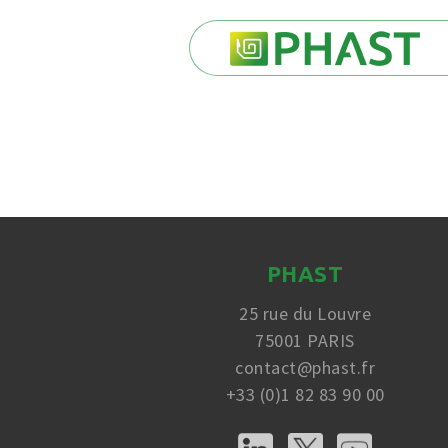
PHAST
25 rue du Louvre
75001 PARIS
contact@phast.fr
+33 (0)1 82 83 90 00