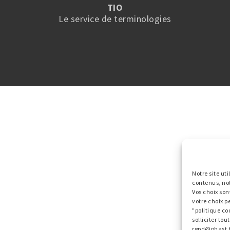
TIO
Le service de terminologies
Notre site ut
contenus, no
Vos choix son
votre choix p
"politique co
solliciter to
rgpd@phast.f