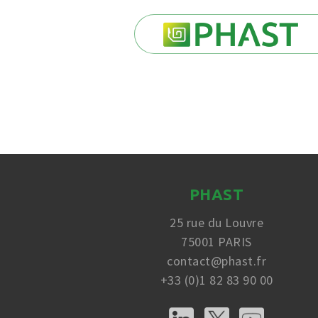
PHAST
25 rue du Louvre
75001 PARIS
contact@phast.fr
+33 (0)1 82 83 90 00