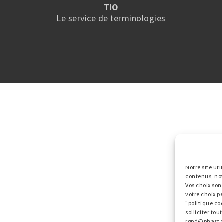
TIO
Le service de terminologies
Notre site ut
contenus, no
Vos choix son
votre choix p
"politique co
solliciter to
rgpd@phast.f