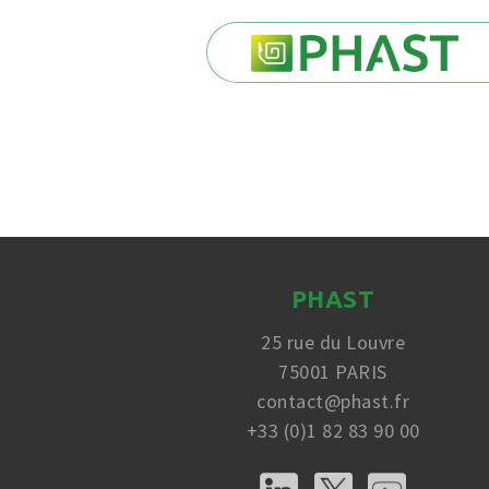
PHAST
25 rue du Louvre
75001 PARIS
contact@phast.fr
+33 (0)1 82 83 90 00