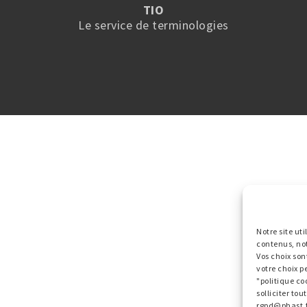
TIO
Le service de terminologies
Notre site ut
contenus, no
Vos choix son
votre choix p
"politique co
solliciter to
rgpd@phast.f