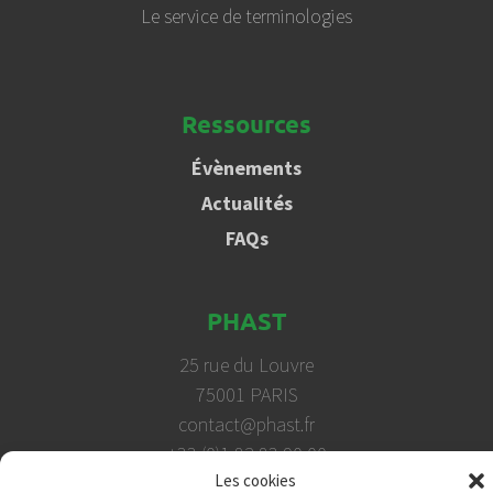
Le service de terminologies
Ressources
Évènements
Actualités
FAQs
PHAST
25 rue du Louvre
75001 PARIS
contact@phast.fr
+33 (0)1 82 83 90 00
Les cookies