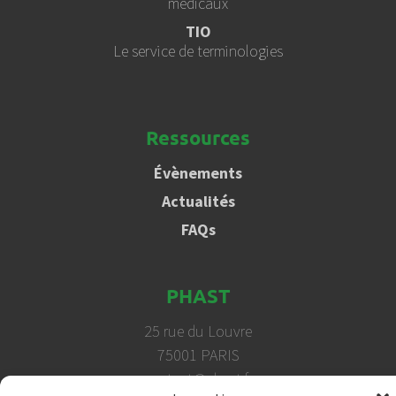
médicaux
TIO
Le service de terminologies
Ressources
Évènements
Actualités
FAQs
PHAST
25 rue du Louvre
75001 PARIS
contact@phast.fr