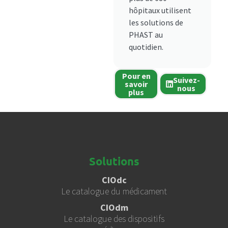
hôpitaux utilisent
les solutions de
PHAST au
quotidien.
Pour en
Suivez-
savoir
nous
plus
Solutions
CIOdc
Le catalogue du médicament
CIOdm
Le catalogue des dispositifs